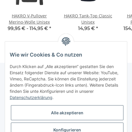
HAKRO V-Pullover
HAKRO Tank-Top Classic
HA
Merino-Wolle Unisex
Unisex
99,95 € -
114,95 €
*
14,95 €
*
154
Wie wir Cookies & Co nutzen
Durch Klicken auf „Alle akzeptieren“ gestatten Sie den
Einsatz folgender Dienste auf unserer Website: YouTube,
Vimeo, ReCaptcha. Sie können die Einstellung jederzeit
Informationen
ändern (Fingerabdruck-Icon links unten). Weitere Details
finden Sie unte
Konfigurieren
und in unserer
Datenschutzerklärung
.
Gesetzliche Informationen
Alle akzeptieren
Konfigurieren