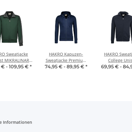
RO Sweatjacke
HAKRO Kapuzen-
HAKRO Sweatj
ast MIKRALINAR®
Sweatjacke Premium
College Uni
Unisex
Unisex
 € -
109,95 €
*
74,95 € -
89,95 €
*
69,95 € -
84,
e Informationen