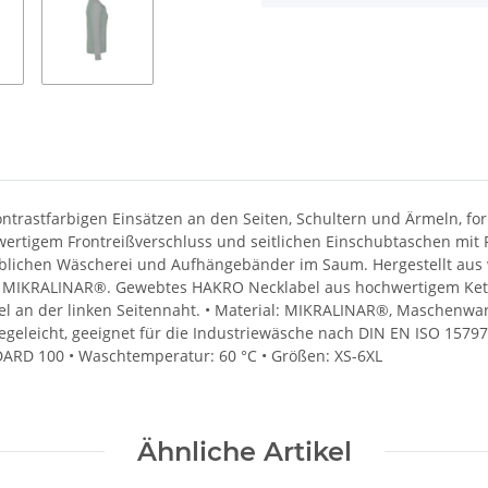
ntrastfarbigen Einsätzen an den Seiten, Schultern und Ärmeln, fo
wertigem Frontreißverschluss und seitlichen Einschubtaschen mit 
blichen Wäscherei und Aufhängebänder im Saum. Hergestellt aus w
IKRALINAR®. Gewebtes HAKRO Necklabel aus hochwertigem Kettsa
l an der linken Seitennaht. • Material: MIKRALINAR®, Maschenwar
egeleicht, geeignet für die Industriewäsche nach DIN EN ISO 15797,
NDARD 100 • Waschtemperatur: 60 °C • Größen: XS-6XL
Ähnliche Artikel