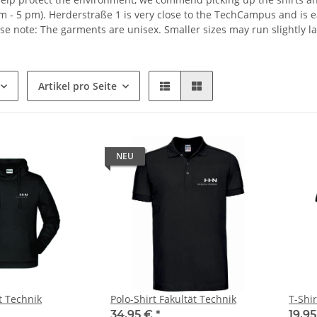
 - 5 pm). Herderstraße 1 is very close to the TechCampus and is eas
ase note: The garments are unisex. Smaller sizes may run slightly lar
Artikel pro Seite
NEU
t Technik
Polo-Shirt Fakultät Technik
T-Shir
34,95 €
*
19,9