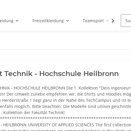
leidung
Freizeitkleidung
Teamsport
Par
t Technik - Hochschule Heilbronn
NIK - HOCHSCHULE HEILBRONN Die 1. Kollektion "Dein Ingenieurstu
en! Der Umwelt zuliebe empfehlen wir, die Shirts und Hoodies mögl
ie Herderstraße 1 liegt ganz in der Nähe des TechCampus und ist 
enfalls möglich. Bitte beachten: Die Modelle sind unisex geschnitt
. Kollektion der Fakultät Technik!
********************************************************
 HEILBRONN UNIVERSITY OF APPLIED SCIENCES The first collection "E
 help protect the environment, we commend picking up the shirts 