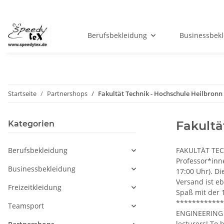
Berufsbekleidung
Businessbek
Startseite
Partnershops
Fakultät Technik - Hochschule Heilbronn
Fakultä
Kategorien
Berufsbekleidung
FAKULTÄT TECH
Professor*inn
Businessbekleidung
17:00 Uhr). D
Versand ist eb
Freizeitkleidung
Spaß mit der 1
************
Teamsport
ENGINEERING -
lecturers! To