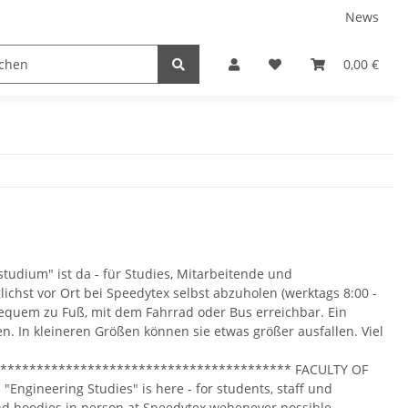
News
tnershops
0,00 €
dium" ist da - für Studies, Mitarbeitende und
ichst vor Ort bei Speedytex selbst abzuholen (werktags 8:00 -
bequem zu Fuß, mit dem Fahrrad oder Bus erreichbar. Ein
en. In kleineren Größen können sie etwas größer ausfallen. Viel
**************************************** FACULTY OF
ngineering Studies" is here - for students, staff und
and hoodies in person at Speedytex wehenever possible