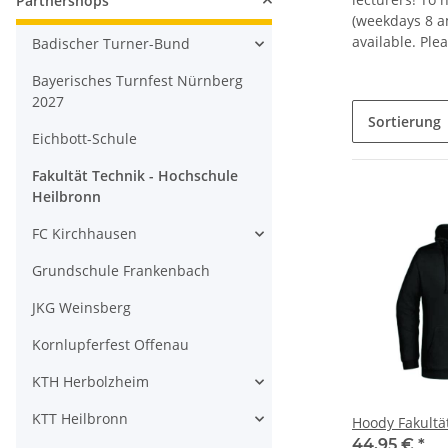
Partnershops
(weekdays 8 am
available. Ple
Badischer Turner-Bund
Bayerisches Turnfest Nürnberg
2027
Sortierung
Eichbott-Schule
Fakultät Technik - Hochschule
Heilbronn
FC Kirchhausen
Grundschule Frankenbach
JKG Weinsberg
Kornlupferfest Offenau
KTH Herbolzheim
KTT Heilbronn
Hoody Fakultä
44,95 €
*