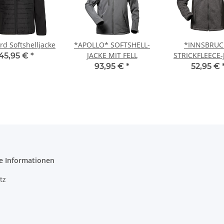
rd Softshelljacke
*APOLLO* SOFTSHELL-
*INNSBRUC
JACKE MIT FELL
STRICKFLEECE-
45,95 €
*
93,95 €
*
52,95 €
e Informationen
tz