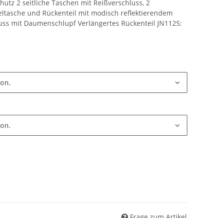
hutz 2 seitliche Taschen mit Reißverschluss, 2
ltasche und Rückenteil mit modisch reflektierendem
uss mit Daumenschlupf Verlängertes Rückenteil JN1125:
ion.
ion.
Frage zum Artikel