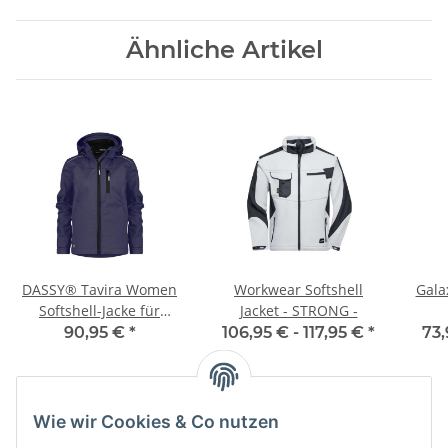
Ähnliche Artikel
DASSY® Tavira Women
Workwear Softshell
Gala
Softshell-Jacke für
Jacket - STRONG -
Damen
90,95 €
*
106,95 € -
117,95 €
*
73,
Wie wir Cookies & Co nutzen