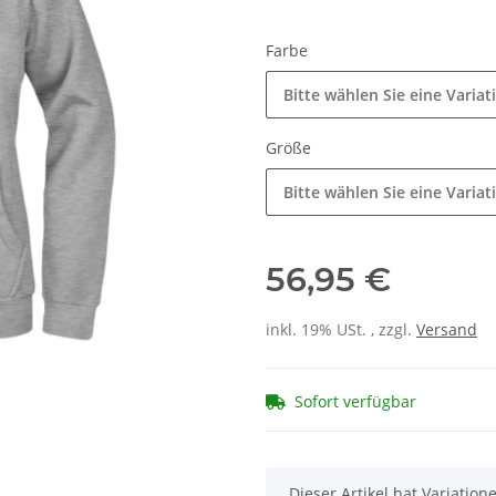
Farbe
Bitte wählen Sie eine Variat
Größe
Bitte wählen Sie eine Variat
56,95 €
inkl. 19% USt. , zzgl.
Versand
Sofort verfügbar
x
Dieser Artikel hat Variatio