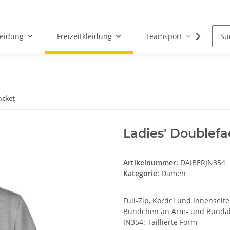
leidung
Freizeitkleidung
Teamsport
Par
acket
Ladies' Doublefa
Artikelnummer:
DAIBERJN354
Kategorie:
Damen
Full-Zip, Kordel und Innenseit
Bündchen an Arm- und Bundabs
JN354: Taillierte Form