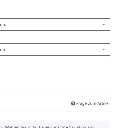
ion.
ion.
Frage zum Artikel
nen. Wählen Sie bitte die gewünschte Variation aus.