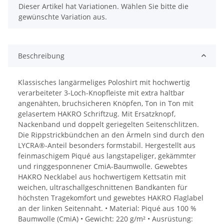
x
Dieser Artikel hat Variationen. Wählen Sie bitte die
gewünschte Variation aus.
Beschreibung
Klassisches langärmeliges Poloshirt mit hochwertig
verarbeiteter 3-Loch-Knopfleiste mit extra haltbar
angenähten, bruchsicheren Knöpfen, Ton in Ton mit
gelasertem HAKRO Schriftzug. Mit Ersatzknopf,
Nackenband und doppelt geriegelten Seitenschlitzen.
Die Rippstrickbündchen an den Ärmeln sind durch den
LYCRA®-Anteil besonders formstabil. Hergestellt aus
feinmaschigem Piqué aus langstapeliger, gekämmter
und ringgesponnener CmiA-Baumwolle. Gewebtes
HAKRO Necklabel aus hochwertigem Kettsatin mit
weichen, ultraschallgeschnittenen Bandkanten für
höchsten Tragekomfort und gewebtes HAKRO Flaglabel
an der linken Seitennaht. • Material: Piqué aus 100 %
Baumwolle (CmiA) • Gewicht: 220 g/m² • Ausrüstung: