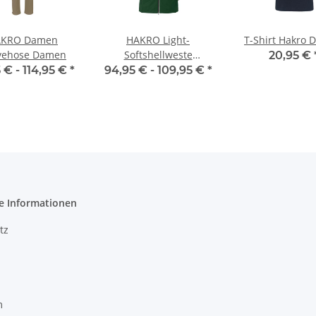
AKRO Damen
HAKRO Light-
T-Shirt Hakro
ivehose Damen
Softshellweste
20,95 €
Edmonton Unisex
 € -
114,95 €
*
94,95 € -
109,95 €
*
e Informationen
tz
m