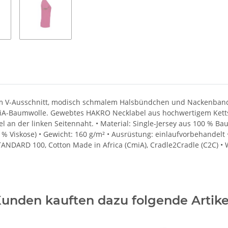
em V-Ausschnitt, modisch schmalem Halsbündchen und Nackenband. 
iA-Baumwolle. Gewebtes HAKRO Necklabel aus hochwertigem Kettsa
an der linken Seitennaht. • Material: Single-Jersey aus 100 % Ba
% Viskose) • Gewicht: 160 g/m² • Ausrüstung: einlaufvorbehandelt 
 STANDARD 100, Cotton Made in Africa (CmiA), Cradle2Cradle (C2C) 
unden kauften dazu folgende Artike