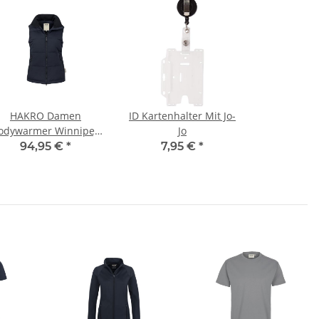
HAKRO Damen
ID Kartenhalter Mit Jo-
odywarmer Winnipeg
Jo
Damen
94,95 €
*
7,95 €
*