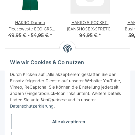
HAKRO Damen
HAKRO 5-POCKET-
HAK
Fleeceweste ECO GRS
JEANSHOSE X-STRETCH
Busi
Damen
ECO
49,95 € -
54,95 €
*
94,95 €
*
59
Wie wir Cookies & Co nutzen
Durch Klicken auf „Alle akzeptieren“ gestatten Sie den
Einsatz folgender Dienste auf unserer Website: YouTube,
Vimeo, ReCaptcha. Sie können die Einstellung jederzeit
Informationen
ändern (Fingerabdruck-Icon links unten). Weitere Details
finden Sie unte
Konfigurieren
und in unserer
Datenschutzerklärung
.
Gesetzliche Informationen
Alle akzeptieren