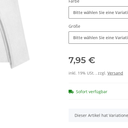
Farbe
Bitte wählen Sie eine Variat
Größe
Bitte wählen Sie eine Variat
7,95 €
inkl. 19% USt. , zzgl.
Versand
Sofort verfügbar
x
Dieser Artikel hat Variatio