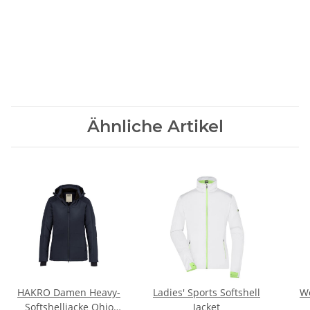
Ähnliche Artikel
HAKRO Damen Heavy-
Ladies' Sports Softshell
Wo
Softshelljacke Ohio
Jacket