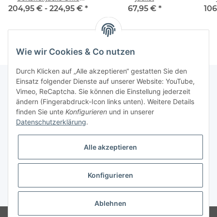
Damen
204,95 € -
224,95 €
*
67,95 €
*
106
Wie wir Cookies & Co nutzen
Durch Klicken auf „Alle akzeptieren“ gestatten Sie den
Einsatz folgender Dienste auf unserer Website: YouTube,
Vimeo, ReCaptcha. Sie können die Einstellung jederzeit
Informationen
ändern (Fingerabdruck-Icon links unten). Weitere Details
finden Sie unte
Konfigurieren
und in unserer
Datenschutzerklärung
.
Gesetzliche Informationen
Alle akzeptieren
Konfigurieren
* Alle Preise inkl. gesetzlicher USt., zzgl.
Versand
Ablehnen