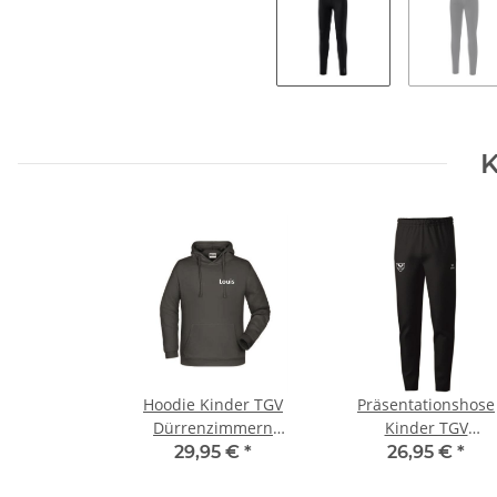
K
Hoodie Kinder TGV
Präsentationshose
Dürrenzimmern
Kinder TGV
146/152 Anthrazit
Dürrenzimmern 14
29,95 €
*
26,95 €
*