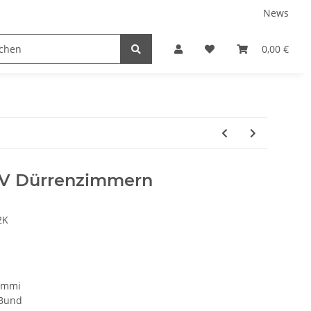
News
tnershops
0,00 €
GV Dürrenzimmern
2K
ummi
 Bund