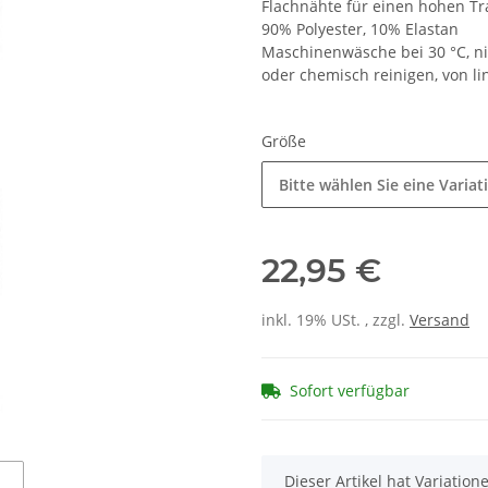
Flachnähte für einen hohen T
90% Polyester, 10% Elastan
Maschinenwäsche bei 30 °C, nic
oder chemisch reinigen, von l
Größe
Bitte wählen Sie eine Variat
22,95 €
inkl. 19% USt. , zzgl.
Versand
Sofort verfügbar
x
Dieser Artikel hat Variatio