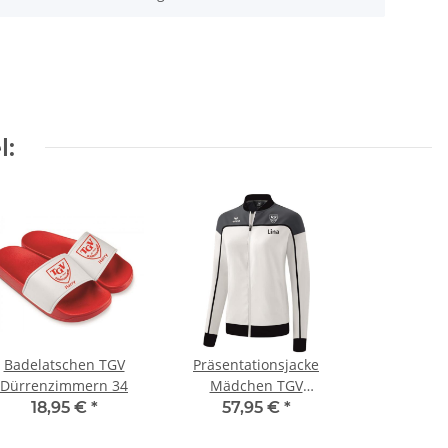
l:
Badelatschen TGV
Präsentationsjacke
Dürrenzimmern 34
Mädchen TGV
Dürrenzimmern 140 Ja
18,95 €
*
57,95 €
*