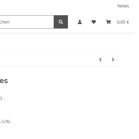
News
tnershops
0,00 €
es
0
, L/XL