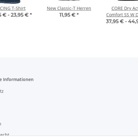
CING T-Shirt
New Classic-T Herren
CORE Dry Ac
Comfort SS W 
5 € -
23,95 €
*
11,95 €
*
37,95 € -
44,
e Informationen
tz
m
recht