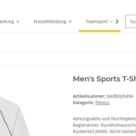
leidung
Freizeitkleidung
Teamsport
Par
Men's Sports T-Sh
Artikelnummer:
DAIBERJN496
Kategorie:
Fitness
Atmungsaktiv und feuchtigkeit
Raglanärmel, Rundhalsausschni
Rückenteil JN495: leicht taillier