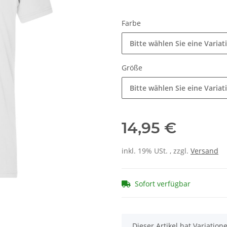
Farbe
Bitte wählen Sie eine Variat
Größe
Bitte wählen Sie eine Variat
14,95 €
inkl. 19% USt. , zzgl.
Versand
Sofort verfügbar
x
Dieser Artikel hat Variatio