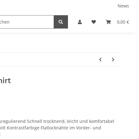
News
tnershops
0,00 €
irt
sregulierend Schnell trocknend, leicht und komfortabel
tt Kontrastfarbige Flatlocknähte im Vorder- und
t