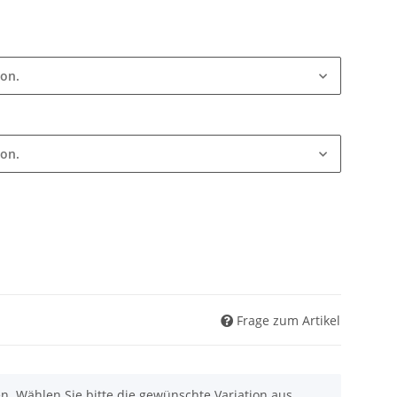
ion.
ion.
Frage zum Artikel
nen. Wählen Sie bitte die gewünschte Variation aus.