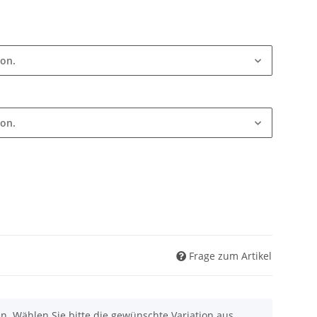
ion.
ion.
Frage zum Artikel
nen. Wählen Sie bitte die gewünschte Variation aus.