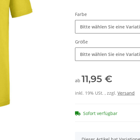
Farbe
Bitte wählen Sie eine Variat
Größe
Bitte wählen Sie eine Variat
11,95 €
ab
inkl. 19% USt. , zzgl.
Versand
Sofort verfügbar
x
Dieser Artikel hat Variatio