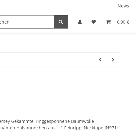
News
tnershops
0,00 €
 Jersey Gekämmte, ringgesponnene Baumwolle
nnähten Halsbündchen aus 1:1 Feinripp, Necktape JN971: