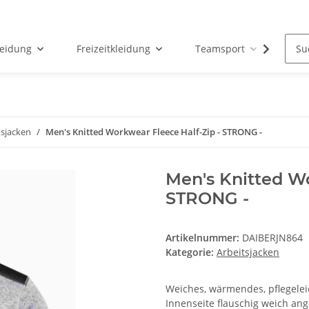
leidung
Freizeitkleidung
Teamsport
Par
tsjacken
Men's Knitted Workwear Fleece Half-Zip - STRONG -
Men's Knitted Wo
STRONG -
Artikelnummer:
DAIBERJN864
Kategorie:
Arbeitsjacken
Weiches, wärmendes, pflegeleic
Innenseite flauschig weich ang