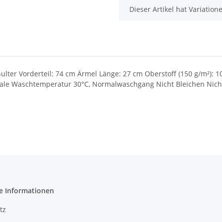
x
Dieser Artikel hat Variatio
lter Vorderteil: 74 cm Ärmel Länge: 27 cm Oberstoff (150 g/m²): 1
ale Waschtemperatur 30°C, Normalwaschgang Nicht Bleichen Nicht
e Informationen
tz