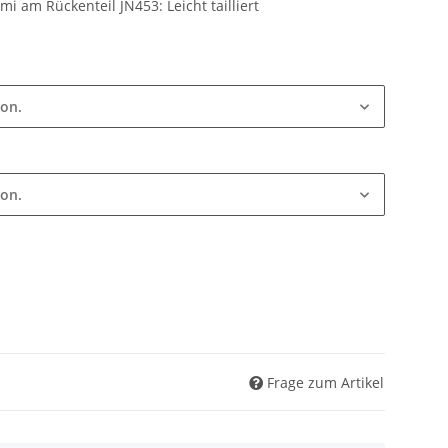
i am Rückenteil JN453: Leicht tailliert
ion.
ion.
Frage zum Artikel