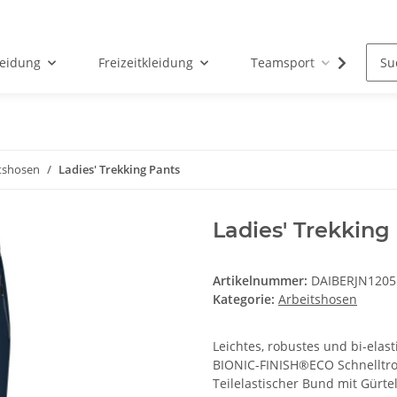
leidung
Freizeitkleidung
Teamsport
Par
tshosen
Ladies' Trekking Pants
Ladies' Trekking
Artikelnummer:
DAIBERJN1205
Kategorie:
Arbeitshosen
Leichtes, robustes und bi-el
BIONIC-FINISH®ECO Schnelltro
Teilelastischer Bund mit Gürte