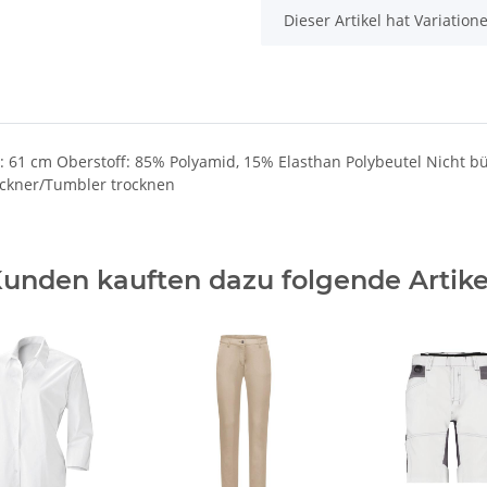
x
Dieser Artikel hat Variatio
e: 61 cm Oberstoff: 85% Polyamid, 15% Elasthan Polybeutel Nich
ockner/Tumbler trocknen
unden kauften dazu folgende Artike