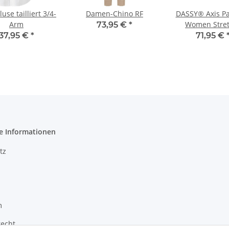
luse tailliert 3/4-
Damen-Chino RF
DASSY® Axis Pa
Arm
Women Stret
73,95 €
*
Malershorts fü
37,95 €
*
71,95 €
e Informationen
tz
m
recht