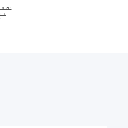
inters
ch-
r Damen
*