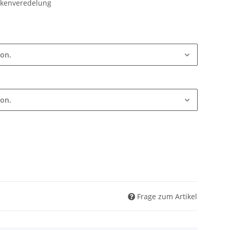
ückenveredelung
ion.
ion.
Frage zum Artikel