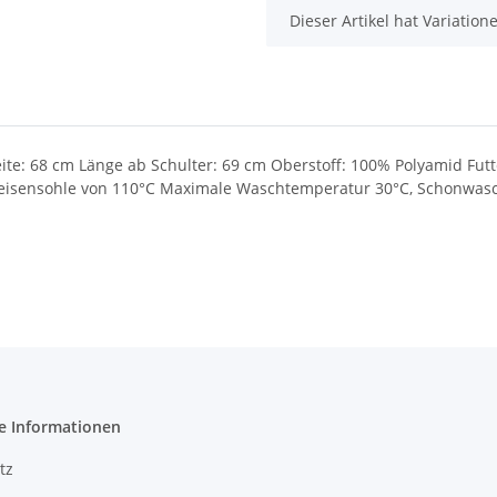
x
Dieser Artikel hat Variatio
ite: 68 cm Länge ab Schulter: 69 cm Oberstoff: 100% Polyamid Futt
leisensohle von 110°C Maximale Waschtemperatur 30°C, Schonwasch
e Informationen
tz