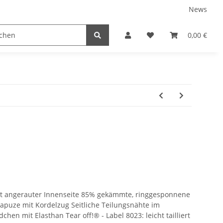
News
tnershops
0,00 €
it angerauter Innenseite 85% gekämmte, ringgesponnene
puze mit Kordelzug Seitliche Teilungsnähte im
hen mit Elasthan Tear off!® - Label 8023: leicht tailliert