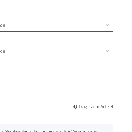
ion.
ion.
Frage zum Artikel
nen. Wählen Sie bitte die gewünschte Variation aus.