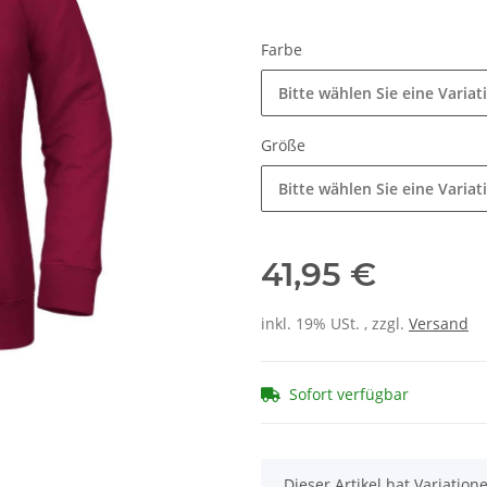
Farbe
Bitte wählen Sie eine Variat
Größe
Bitte wählen Sie eine Variat
41,95 €
inkl. 19% USt. , zzgl.
Versand
Sofort verfügbar
x
Dieser Artikel hat Variatio