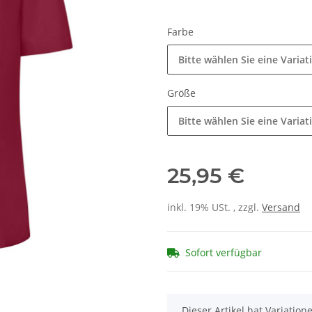
Farbe
Bitte wählen Sie eine Variat
Größe
Bitte wählen Sie eine Variat
25,95 €
inkl. 19% USt. , zzgl.
Versand
Sofort verfügbar
x
Dieser Artikel hat Variatio