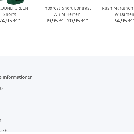
ROUND GREEN
Progress Short Contrast
Rush Marathon 
Shorts
WB M Herren
W Dame
24,95 €
*
19,95 € -
20,95 €
*
34,95 €
e Informationen
tz
m
recht