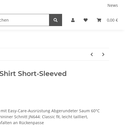
News
tnershops
0,00 €
 Shirt Short-Sleeved
ät mit Easy-Care-Ausrüstung Abgerundeter Saum 60°C
niner Schnitt JN644: Classic fit, leicht tailliert,
nfalten an Rückenpasse