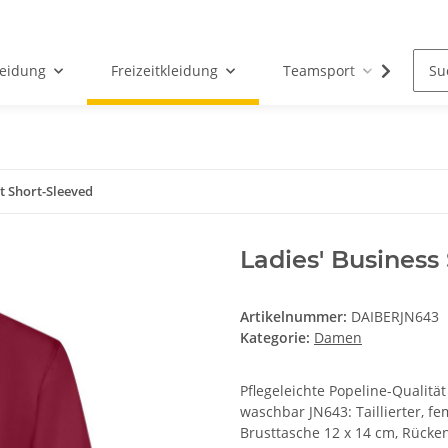
leidung
Freizeitkleidung
Teamsport
Par
rt Short-Sleeved
Ladies' Business
Artikelnummer:
DAIBERJN643
Kategorie:
Damen
Pflegeleichte Popeline-Qualit
waschbar JN643: Taillierter, femi
Brusttasche 12 x 14 cm, Rücke