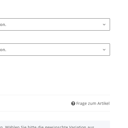
ion.
ion.
Frage zum Artikel
nen. Wählen Sie bitte die gewünschte Variation aus.