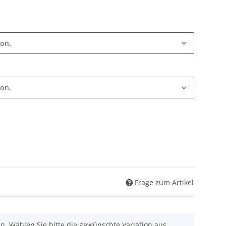
ion.
ion.
Frage zum Artikel
nen. Wählen Sie bitte die gewünschte Variation aus.