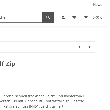
News
tnershops
0,00 €
lf Zip
ulierend, schnell trocknend, leicht und komfortabel
ßverschluss mit Kinnschutz Kontrastfarbige Einsätze
 Reißverschluss JN451: Leicht tailliert