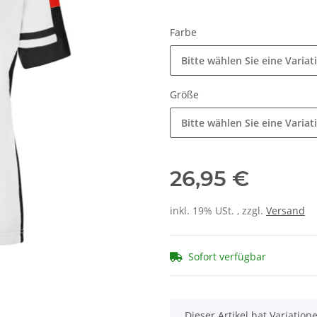
Farbe
Bitte wählen Sie eine Variat
Größe
Bitte wählen Sie eine Variat
26,95 €
inkl. 19% USt. , zzgl.
Versand
Sofort verfügbar
x
Dieser Artikel hat Variatio