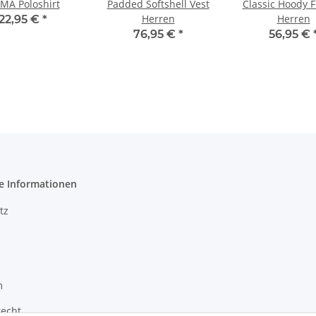
IMA Poloshirt
Padded Softshell Vest
Classic Hoody F
Herren
Herren
22,95 €
*
76,95 €
*
56,95 €
e Informationen
tz
m
recht