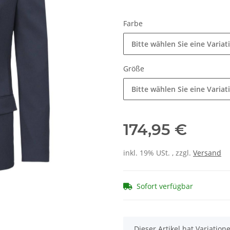
Farbe
Bitte wählen Sie eine Variat
Größe
Bitte wählen Sie eine Variat
174,95 €
inkl. 19% USt. , zzgl.
Versand
Sofort verfügbar
x
Dieser Artikel hat Variatio