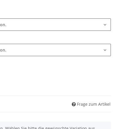
ion.
ion.
Frage zum Artikel
nen. Wählen Sie bitte die gewünschte Variation aus.