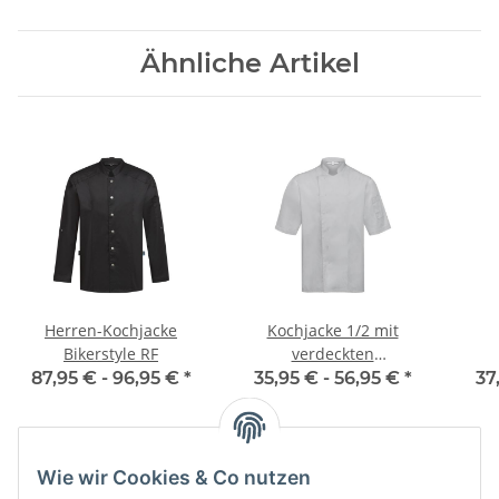
Ähnliche Artikel
Herren-Kochjacke
Kochjacke 1/2 mit
Bikerstyle RF
verdeckten
Druckknöpfen RF
87,95 € -
96,95 €
*
35,95 € -
56,95 €
*
37
Wie wir Cookies & Co nutzen