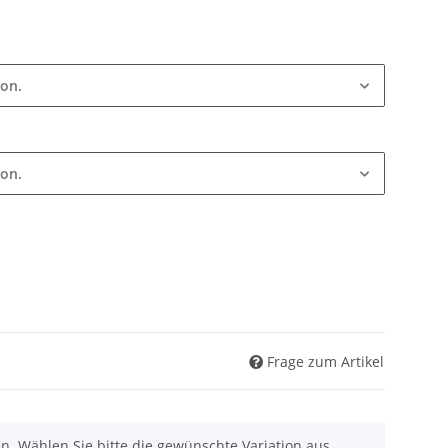
ion.
ion.
Frage zum Artikel
nen. Wählen Sie bitte die gewünschte Variation aus.