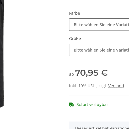
Farbe
Bitte wählen Sie eine Variat
Größe
Bitte wählen Sie eine Variat
70,95 €
ab
inkl. 19% USt. , zzgl.
Versand
Sofort verfügbar
x
Dieser Artikel hat Variatio