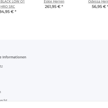
E BLACK LOW O1
Eskie Herren
Odessa Her
HRO SRC
261,95 €
*
56,95 €
84,95 €
*
e Informationen
tz
m
recht