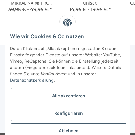
MIKRALINAR® PRO
Unisex
C
Damen
39,95 € -
49,95 €
*
14,95 € -
19,95 €
*
Wie wir Cookies & Co nutzen
Durch Klicken auf „Alle akzeptieren“ gestatten Sie den
Einsatz folgender Dienste auf unserer Website: YouTube,
Vimeo, ReCaptcha. Sie können die Einstellung jederzeit
Informationen
ändern (Fingerabdruck-Icon links unten). Weitere Details
finden Sie unte
Konfigurieren
und in unserer
Datenschutzerklärung
.
Gesetzliche Informationen
Alle akzeptieren
Konfigurieren
* Alle Preise inkl. gesetzlicher USt., zzgl.
Versand
Ablehnen