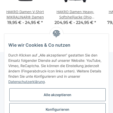
HAKRO Damen V-Shirt
HAKRO Damen Heavy-
HA
MIKRALINAR® Damen
Softshelljacke Ohio
Damen
19,95 € -
24,95 €
*
204,95 € -
224,95 €
*
79
Wie wir Cookies & Co nutzen
Durch Klicken auf „Alle akzeptieren“ gestatten Sie den
Einsatz folgender Dienste auf unserer Website: YouTube,
Vimeo, ReCaptcha. Sie können die Einstellung jederzeit
Informationen
ändern (Fingerabdruck-Icon links unten). Weitere Details
finden Sie unte
Konfigurieren
und in unserer
Datenschutzerklärung
.
Gesetzliche Informationen
Alle akzeptieren
Konfigurieren