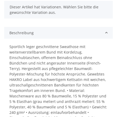
x
Dieser Artikel hat Variationen. Wählen Sie bitte die
gewünschte Variation aus.
Beschreibung
Sportlich leger geschnittene Sweathose mit
weitenverstellbarem Bund mit Kordelzug,
Einschubtaschen, offenem Beinabschluss ohne
Bündchen und nicht angerauter Innenseite (French-
Terry). Hergestellt aus pflegeleichter Baumwoll-
Polyester-Mischung für höchste Ansprüche. Gewebtes
HAKRO Label aus hochwertigem Kettsatin mit weichen,
ultraschallgeschnittenen Bandkanten für höchsten
Tragekomfort am inneren Bund. • Material:
Maschenware aus 80 % Baumwolle, 15 % Polyester und
5 % Elasthan (grau meliert und anthrazit meliert: 55 %
Polyester, 40 % Baumwolle und 5 % Elasthan) • Gewicht:
240 g/m² • Ausrüstung: einlaufvorbehandelt •