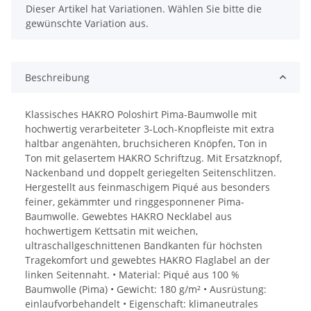
x
Dieser Artikel hat Variationen. Wählen Sie bitte die
gewünschte Variation aus.
Beschreibung
Klassisches HAKRO Poloshirt Pima-Baumwolle mit
hochwertig verarbeiteter 3-Loch-Knopfleiste mit extra
haltbar angenähten, bruchsicheren Knöpfen, Ton in
Ton mit gelasertem HAKRO Schriftzug. Mit Ersatzknopf,
Nackenband und doppelt geriegelten Seitenschlitzen.
Hergestellt aus feinmaschigem Piqué aus besonders
feiner, gekämmter und ringgesponnener Pima-
Baumwolle. Gewebtes HAKRO Necklabel aus
hochwertigem Kettsatin mit weichen,
ultraschallgeschnittenen Bandkanten für höchsten
Tragekomfort und gewebtes HAKRO Flaglabel an der
linken Seitennaht. • Material: Piqué aus 100 %
Baumwolle (Pima) • Gewicht: 180 g/m² • Ausrüstung:
einlaufvorbehandelt • Eigenschaft: klimaneutrales