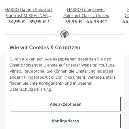
HAKRO Damen Poloshirt
HAKRO Longsleeve-
Contrast MIKRALINAR®
Poloshirt Classic Unisex
C
Damen
34,95 € -
39,95 €
*
39,95 € -
44,95 €
*
44
Wie wir Cookies & Co nutzen
Durch Klicken auf „Alle akzeptieren“ gestatten Sie den
Einsatz folgender Dienste auf unserer Website: YouTube,
Vimeo, ReCaptcha. Sie können die Einstellung jederzeit
Informationen
ändern (Fingerabdruck-Icon links unten). Weitere Details
finden Sie unte
Konfigurieren
und in unserer
Datenschutzerklärung
.
Gesetzliche Informationen
Alle akzeptieren
Konfigurieren