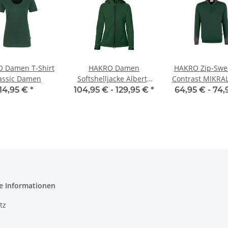
 Damen T-Shirt
HAKRO Damen
HAKRO Zip-Swea
assic Damen
Softshelljacke Alberta
Contrast MIKRA
Damen
Unisex
14,95 €
*
104,95 € -
129,95 €
*
64,95 € -
74,
e Informationen
tz