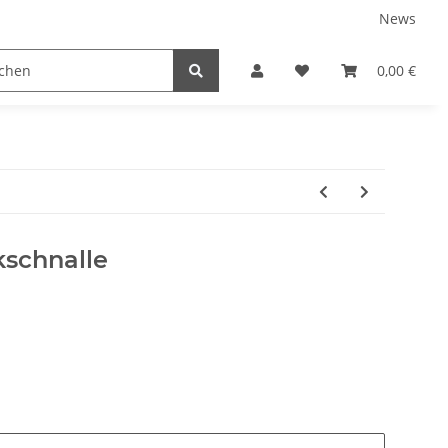
News
tnershops
0,00 €
kschnalle