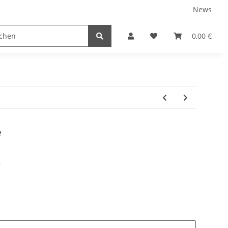
News
tnershops
0,00 €
e
2