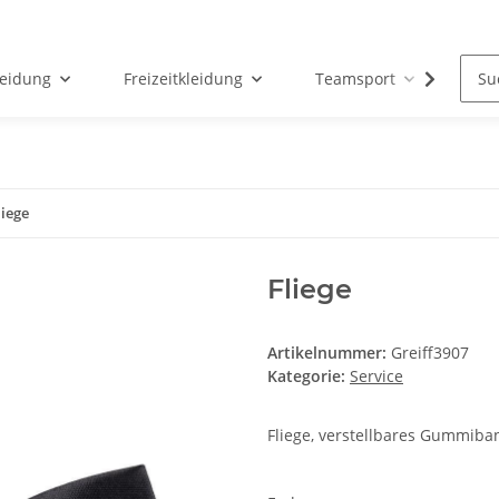
leidung
Freizeitkleidung
Teamsport
Par
liege
Fliege
Artikelnummer:
Greiff3907
Kategorie:
Service
Fliege, verstellbares Gummib