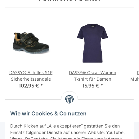
DASSY® Achilles S1P
DASSY® Oscar Women
Sicherheitssandale
T-shirt für Damen
Mul
102,95 €
*
15,95 €
*
Wie wir Cookies & Co nutzen
Durch Klicken auf „Alle akzeptieren“ gestatten Sie den
Einsatz folgender Dienste auf unserer Website: YouTube,
Vimeo, ReCaptcha. Sie können die Einstellung jederzeit