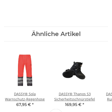
Ähnliche Artikel
DASSY® Sola
DASSY® Thanos S3
DA
Warnschutz-Regenhose
Sicherheitsschnürstiefel
Ru
1
67,95 €
*
169,95 €
*