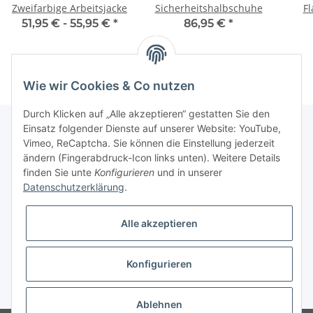
Zweifarbige Arbeitsjacke
Sicherheitshalbschuhe
F
51,95 € -
55,95 €
*
86,95 €
*
Kn
Wie wir Cookies & Co nutzen
Durch Klicken auf „Alle akzeptieren“ gestatten Sie den
Einsatz folgender Dienste auf unserer Website: YouTube,
Vimeo, ReCaptcha. Sie können die Einstellung jederzeit
Informationen
ändern (Fingerabdruck-Icon links unten). Weitere Details
finden Sie unte
Konfigurieren
und in unserer
Datenschutzerklärung
.
Gesetzliche Informationen
Alle akzeptieren
Konfigurieren
* Alle Preise inkl. gesetzlicher USt., zzgl.
Versand
Ablehnen