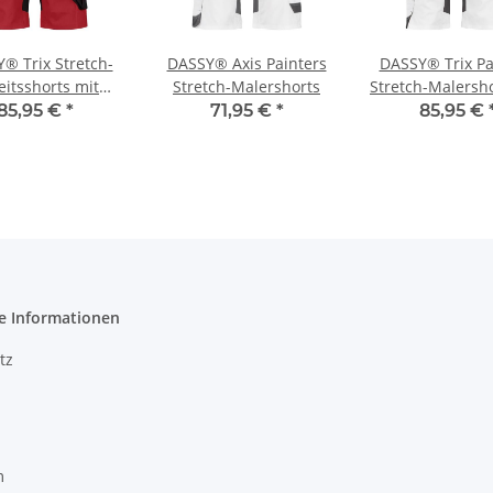
® Trix Stretch-
DASSY® Axis Painters
DASSY® Trix Pa
eitsshorts mit
Stretch-Malershorts
Stretch-Malersho
lstertaschen
Holstertasc
85,95 €
*
71,95 €
*
85,95 €
e Informationen
tz
m