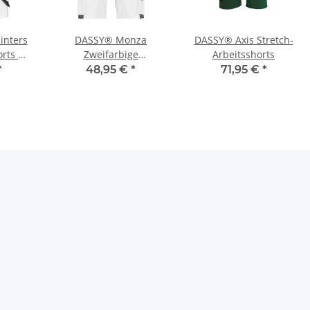
inters
DASSY® Monza
DASSY® Axis Stretch-
rts mit
Zweifarbige
Arbeitsshorts
hen
Arbeitsshorts mit
*
48,95 €
*
71,95 €
*
Holstertaschen