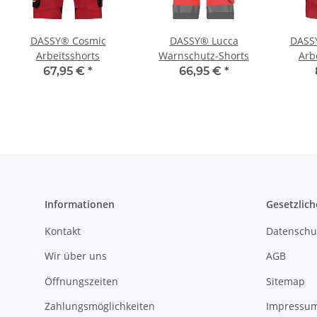
DASSY® Cosmic
DASSY® Lucca
DASSY
Arbeitsshorts
Warnschutz-Shorts
Arb
Ho
67,95 €
*
66,95 €
*
Informationen
Gesetzlich
Kontakt
Datenschu
Wir über uns
AGB
Öffnungszeiten
Sitemap
Zahlungsmöglichkeiten
Impressu