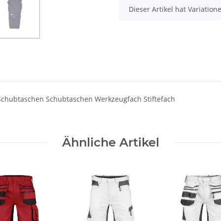
x
Dieser Artikel hat Variatio
Schubtaschen Schubtaschen Werkzeugfach Stiftefach
Ähnliche Artikel