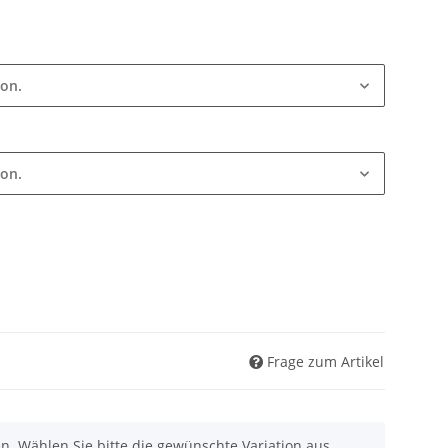
ion.
ion.
Frage zum Artikel
nen. Wählen Sie bitte die gewünschte Variation aus.