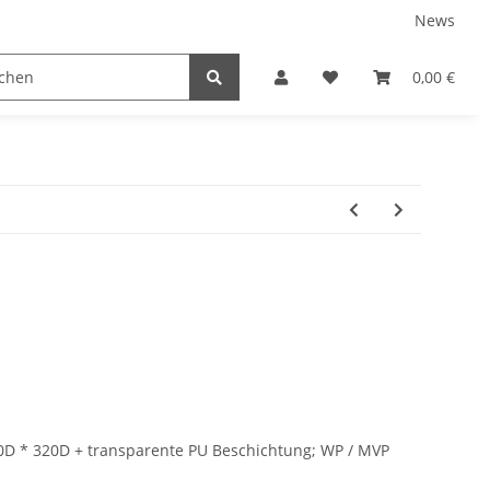
News
tnershops
0,00 €
 70D * 320D + transparente PU Beschichtung; WP / MVP