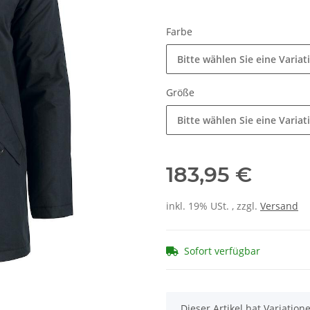
Farbe
Bitte wählen Sie eine Variat
Größe
Bitte wählen Sie eine Variat
183,95 €
inkl. 19% USt. , zzgl.
Versand
Sofort verfügbar
x
Dieser Artikel hat Variatio