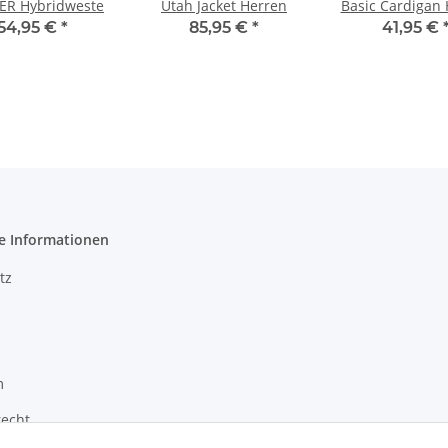
R Hybridweste
Utah Jacket Herren
Basic Cardigan
54,95 €
*
85,95 €
*
41,95 €
e Informationen
tz
m
recht