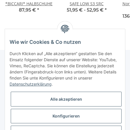
*BICCARI* HALBSCHUHE
SAFE LOW S3 SRC
Nor
87,95 €
*
51,95 € -
52,95 €
*
136
Wie wir Cookies & Co nutzen
Durch Klicken auf „Alle akzeptieren“ gestatten Sie den
Einsatz folgender Dienste auf unserer Website: YouTube,
Vimeo, ReCaptcha. Sie können die Einstellung jederzeit
Informationen
ändern (Fingerabdruck-Icon links unten). Weitere Details
finden Sie unte
Konfigurieren
und in unserer
Datenschutzerklärung
.
Gesetzliche Informationen
Alle akzeptieren
Konfigurieren
* Alle Preise inkl. gesetzlicher USt., zzgl.
Versand