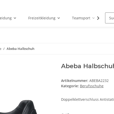
leidung
Freizeitkleidung
Teamsport
Par
e
Abeba Halbschuh
Abeba Halbschu
Artikelnummer:
ABEBA2232
Kategorie:
Berufsschuhe
Doppelklettverschluss Antista