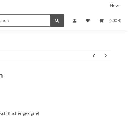
News
tnershops
0,00 €
h
tisch Küchengeeignet