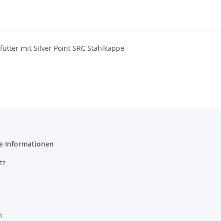
utter mit Silver Point SRC Stahlkappe
e Informationen
tz
m