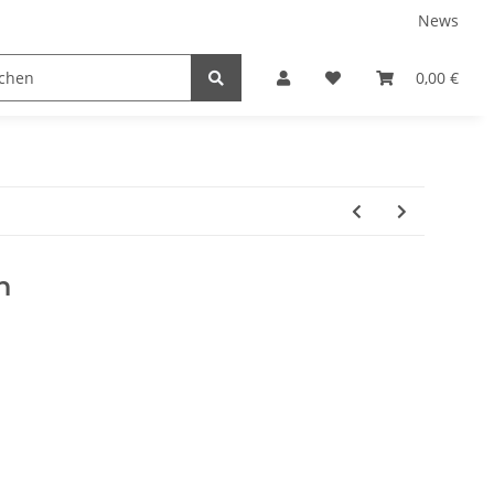
News
tnershops
0,00 €
h