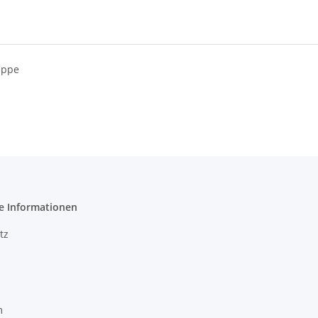
appe
e Informationen
tz
m