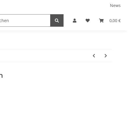
News
tnershops
0,00 €
h