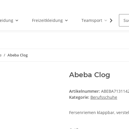
leidung
Freizeitkleidung
Teamsport
Par
e
Abeba Clog
Abeba Clog
Artikelnummer:
ABEBA713114
Kategorie:
Berufsschuhe
Fersenriemen klappbar, verste