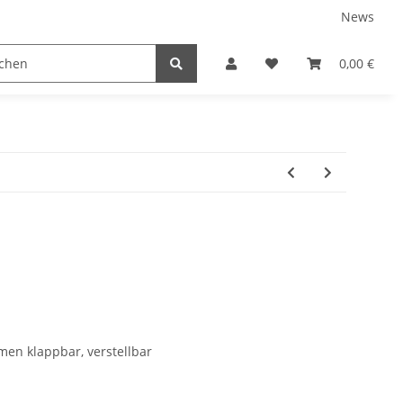
News
tnershops
0,00 €
men klappbar, verstellbar