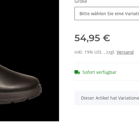
Größe
Bitte wählen Sie eine Variat
54,95 €
inkl. 19% USt. , zzgl.
Versand
Sofort verfügbar
x
Dieser Artikel hat Variatio