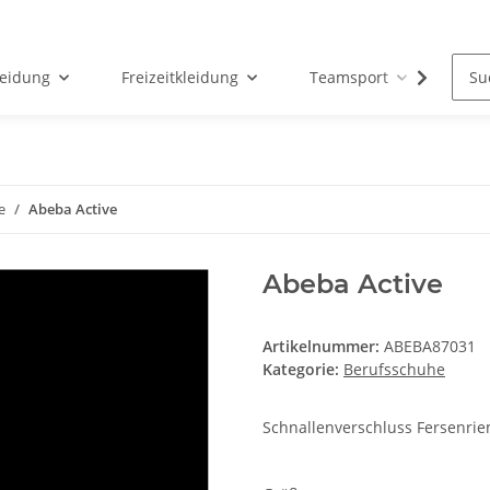
leidung
Freizeitkleidung
Teamsport
Par
e
Abeba Active
Abeba Active
Artikelnummer:
ABEBA87031
Kategorie:
Berufsschuhe
Schnallenverschluss Fersenrie