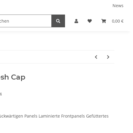
News
tnershops
0,00 €
esh Cap
4
rückwärtigen Panels Laminierte Frontpanels Gefüttertes